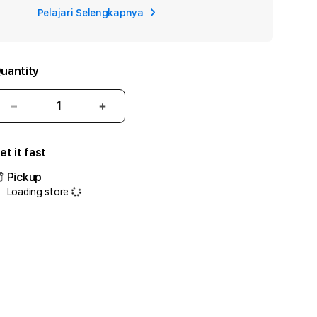
Pelajari Selengkapnya
Care
uantity
Decrease
Increase
quantity
quantity
for
for
et it fast
MAHJONGBET88
MAHJONGBET88
:
:
Pickup
Situs
Situs
Loading store
Slot88
Slot88
Mahjong
Mahjong
Ways
Ways
Gacor
Gacor
&
&
Slot
Slot
Online
Online
Promo
Promo