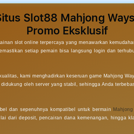
in
modal
us Slot88 Mahjong Ways 
Promo Eksklusif
inan slot online terpercaya yang menawarkan kemudahan a
mastikan setiap pemain bisa langsung login dan terhubu
kualitas, kami menghadirkan keseruan game Mahjong Way
didukung oleh server yang stabil, sehingga Anda terbebas
bel dan sepenuhnya kompatibel untuk bermain
Mahjong
lai dari deposit, pencairan dana kemenangan, hingga k