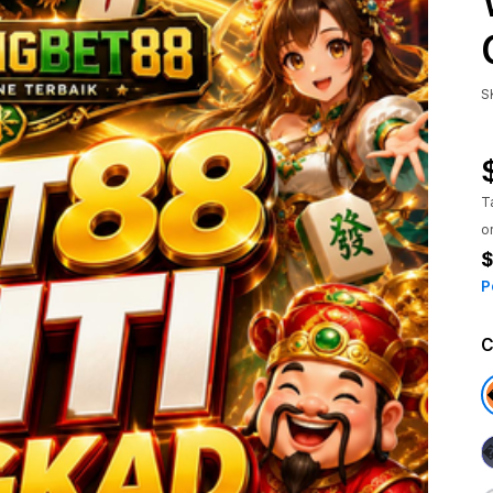
S
T
o
$
P
C