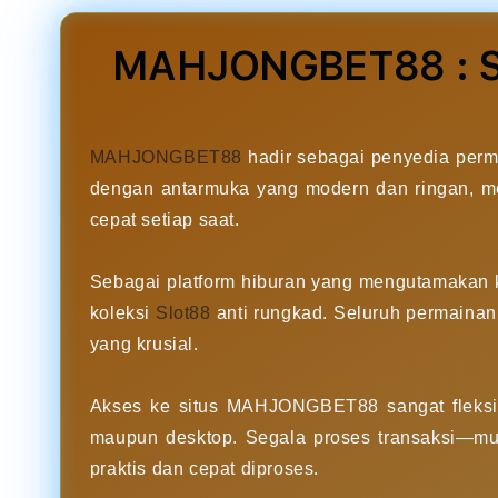
in
modal
MAHJONGBET88 : Sit
MAHJONGBET88
hadir sebagai penyedia perma
dengan antarmuka yang modern dan ringan, me
cepat setiap saat.
Sebagai platform hiburan yang mengutamakan 
koleksi
Slot88
anti rungkad. Seluruh permainan 
yang krusial.
Akses ke situs MAHJONGBET88 sangat fleksi
maupun desktop. Segala proses transaksi—mu
praktis dan cepat diproses.