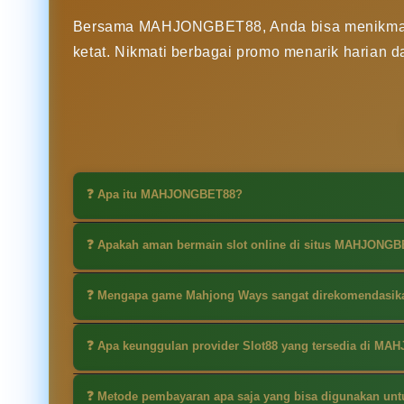
Bersama MAHJONGBET88, Anda bisa menikma
ketat. Nikmati berbagai promo menarik harian
❓ Apa itu MAHJONGBET88?
MAHJONGBET88 adalah situs penyedia layan
❓ Apakah aman bermain slot online di situs MAHJONG
populer. Situs ini dikenal luas sebagai temp
Sangat aman. MAHJONGBET88 menggunakan sis
❓ Mengapa game Mahjong Ways sangat direkomendasika
pribadi maupun transaksi keuangan para memb
Mahjong Ways dari PG Soft sangat diminati kare
❓ Apa keunggulan provider Slot88 yang tersedia di M
memberikan peluang kemenangan yang tinggi, s
Slot88 adalah provider ternama yang menghad
❓ Metode pembayaran apa saja yang bisa digunakan unt