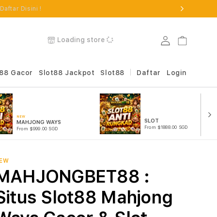
Daftar Disini !
Loading store
Log in
Cart
t88 Gacor
Slot88 Jackpot
Slot88
Daftar
Login
NEW
SLOT
MAHJONG WAYS
From $1888.00 SGD
From $999.00 SGD
EW
MAHJONGBET88 :
Situs Slot88 Mahjong