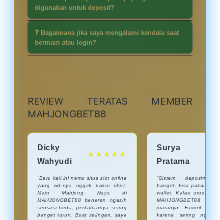
kerahasiaannya saat asyik bermain.
menghadirkan permainan dengan
digunakan untuk deposit?
Fitur ini memberikan peluang
kualitas visual modern, efek suara
kemenangan yang tinggi, sehingga
Untuk mempermudah akses taruhan
imersif, serta RTP (Return to Player)
❓ Bagaimana jika saya mengalami kendala saat
game ini sering dijuluki sebagai
slot online Anda, MAHJONGBET88
bermain atau login?
yang tinggi. Bermain Slot88 di
permainan "anti rungkad" oleh
mendukung berbagai metode transaksi
MAHJONGBET88 memberikan Anda
Anda tidak perlu khawatir, karena
komunitas slot online.
yang cepat dan aman. Anda bisa
peluang besar untuk memicu fitur bonus
MAHJONGBET88 menyediakan
melakukan deposit dan withdraw
menarik seperti Free Spins dan Jackpot
layanan Customer Service profesional
melalui transfer bank lokal, berbagai
REVIEW TERATAS MEMBER
Progresif.
yang beroperasi 24/7. Anda bisa
pilihan e-wallet terpopuler, hingga
MAHJONGBET88
langsung menghubungi mereka melalui
menggunakan pulsa.
fitur Live Chat untuk mendapatkan
bantuan seputar pendaftaran, login,
Dicky
Surya
★★★★★
★★
transaksi, maupun info seputar Slot88
Wahyudi
Pratama
dan Mahjong Ways.
“Baru kali ini nemu situs slot online
“Sistem depositnya 
yang wd-nya nggak pakai ribet.
banget, bisa pakai puls
Main Mahjong Ways di
wallet. Kalau urusan slo
MAHJONGBET88 beneran ngasih
MAHJONGBET88 
sensasi beda, perkaliannya sering
juaranya. Favorit saya
banget turun. Buat selingan, saya
karena sering ngasih 